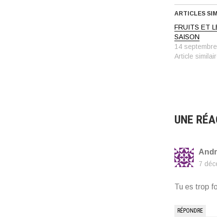
ARTICLES SI
FRUITS ET 
SAISON
14 septembre
Article similai
UNE RÉA
And
7 déc
Tu es trop f
RÉPONDRE