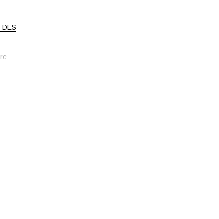
E DES
ire