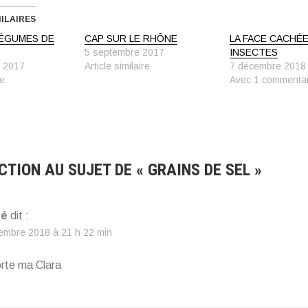
MILAIRES
LÉGUMES DE
CAP SUR LE RHÔNE
LA FACE CACHÉ
5 septembre 2017
INSECTES
 2017
Article similaire
7 décembre 2018
re
Avec 1 commenta
CTION AU SUJET DE «
GRAINS DE SEL
»
ré
dit :
embre 2018 à 21 h 22 min
orte ma Clara