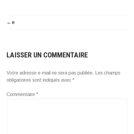
e
NAVIGATION
DE
L’ARTICLE
LAISSER UN COMMENTAIRE
Votre adresse e-mail ne sera pas publiée.
Les champs
obligatoires sont indiqués avec
*
Commentaire
*