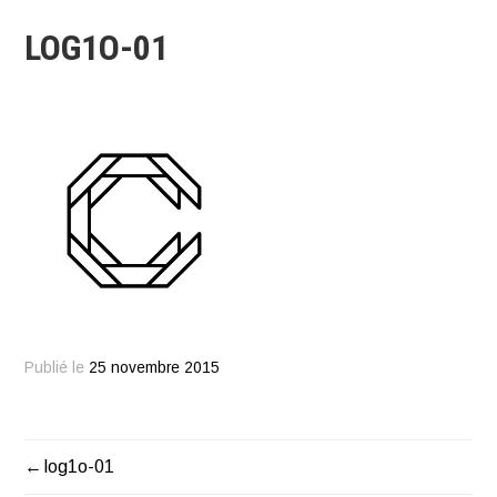
LOG1O-01
Publié le
25 novembre 2015
log1o-01
NAVIGATION