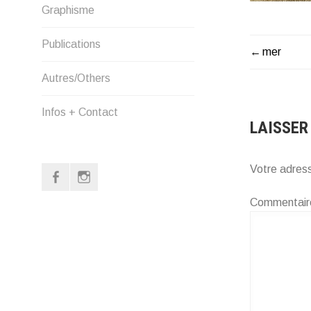
Graphisme
Publications
mer
NAVIG
Autres/Others
DE
Infos + Contact
L’ARTI
LAISSER
Votre adress
Facebook
Instagram
Page
Commentai