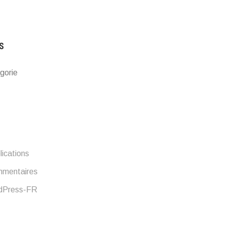
S
gorie
lications
mmentaires
rdPress-FR