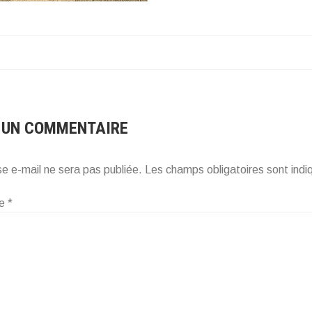
ATION
CLE
 UN COMMENTAIRE
e e-mail ne sera pas publiée.
Les champs obligatoires sont ind
re
*