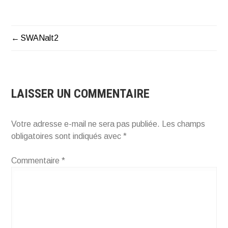
SWANalt2
NAVIGATION
DE
L’ARTICLE
LAISSER UN COMMENTAIRE
Votre adresse e-mail ne sera pas publiée.
Les champs
obligatoires sont indiqués avec
*
Commentaire
*